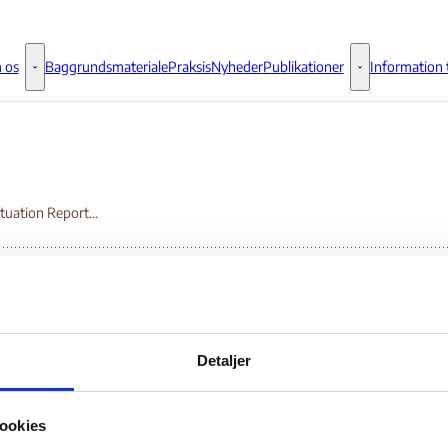
 os
Baggrundsmateriale
Praksis
Nyheder
Publikationer
Information t
Om os - Flere links
Publikationer - 
Syrian Situation Report. September 28-October 10
ian Situation Report.
Detaljer
ptember 28-October 1
ookies