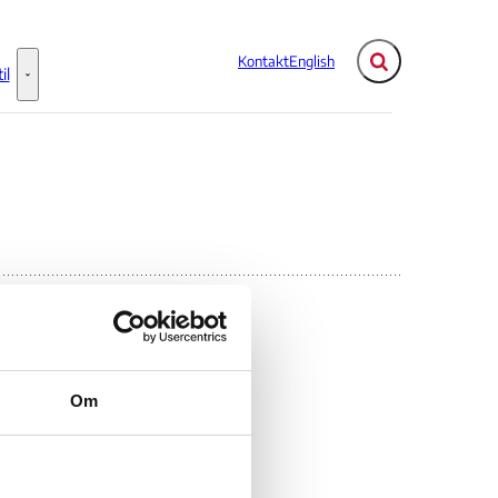
Kontakt
English
Fold søgefelt ud
il
Flere links
Information til - Flere links
Om
0