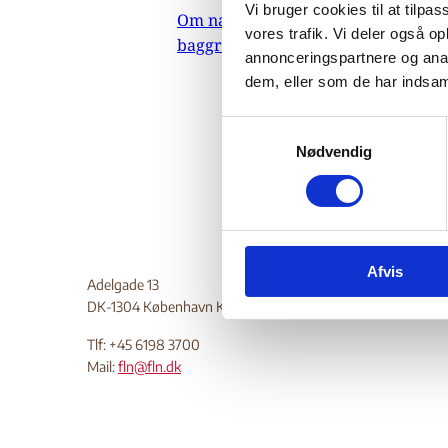
Vi bruger cookies til at tilpas
Om nævnets
10.
vores trafik. Vi deler også 
baggrundsmateriale
Indehold
annonceringspartnere og anal
dem, eller som de har indsaml
septembe
kontroll
S
Do
Nødvendig
a
m
t
y
k
Afvis
k
Adelgade 13
e
DK-1304 København K
v
a
Tlf: +45 6198 3700
Mail:
fln@fln.dk
l
g