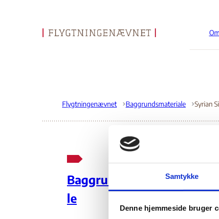
Om
Gå til forsiden
Flygtningenævnet
Baggrundsmateriale
Syr
Samtykke
Baggrundsmateria
Se
le
Denne hjemmeside bruger c