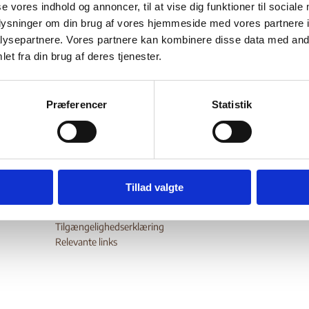
se vores indhold og annoncer, til at vise dig funktioner til sociale
Bilag 721
10.2017
Institute for the Study of War (ISW)
Syrien (I)
oplysninger om din brug af vores hjemmeside med vores partnere i
er en oversigt over sikkerhedssituationen i perioden fra den 28.
ysepartnere. Vores partnere kan kombinere disse data med andr
et fra din brug af deres tjenester.
r til den 10. september 2017, herunder oplysninger om, hvem d
en i de forskellige områder
wnload
Præferencer
Statistik
Tillad valgte
Digital Post - Borger
Digital Post - Virksomheder
Tilgængelighedserklæring
Relevante links