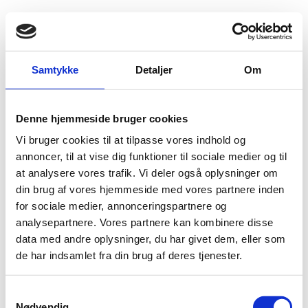
Fold søgefelt ud
Menu
Gå til forsiden
Flygtningenævnet
Baggrundsmateriale
Samtykke
Detaljer
Om
Report of the Secretary-General on the African Union-United Nations Hybrid Operation in Darfur
Denne hjemmeside bruger cookies
Report of the Secretary-General on the African
Vi bruger cookies til at tilpasse vores indhold og
Union-United Nations Hybrid Operation in Darfur
annoncer, til at vise dig funktioner til sociale medier og til
at analysere vores trafik. Vi deler også oplysninger om
Bilag 398
27.10.2017
UN Security Council
Sudan (I)
din brug af vores hjemmeside med vores partnere inden
Indeholder oplysninger om den politiske,
for sociale medier, annonceringspartnere og
sikkerhedsmæssige og menneskeretlige situation i
Darfur
.
analysepartnere. Vores partnere kan kombinere disse
Endvidere oplysninger om
Sudan Liberation Army/Minni
data med andre oplysninger, du har givet dem, eller som
Minawi (SLA/MM), Justice and Equality Movement
de har indsamlet fra din brug af deres tjenester.
(JEM), Sudanese Armed Forces (SAF) og Sudan
Liberation Army/Abdul Wahid (SLA/AW
).
S
Nødvendig
Download