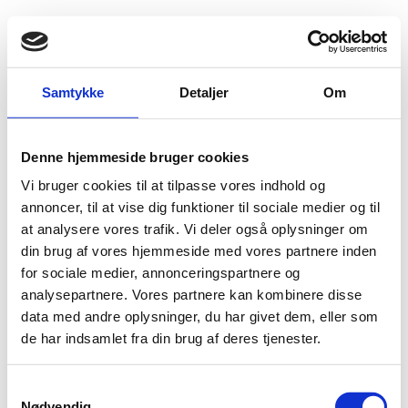
Fold søgefelt ud
Menu
Gå til forsiden
Flygtningenævnet
Baggrundsmateriale
Samtykke
Detaljer
Om
Country Policy and Information Note - Burma - Rohingya
Denne hjemmeside bruger cookies
Country Policy and Information Note - Burma -
Vi bruger cookies til at tilpasse vores indhold og
Rohingya
annoncer, til at vise dig funktioner til sociale medier og til
at analysere vores trafik. Vi deler også oplysninger om
Bilag 205
31.10.2017
UK Home Office
Myanmar (I)
din brug af vores hjemmeside med vores partnere inden
Indeholder oplysninger om forholdene for rohingyaer
for sociale medier, annonceringspartnere og
Download
analysepartnere. Vores partnere kan kombinere disse
data med andre oplysninger, du har givet dem, eller som
de har indsamlet fra din brug af deres tjenester.
S
Nødvendig