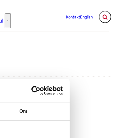
Kontakt
English
Fold søgefelt ud
il
Flere links
Information til - Flere links
i
Om