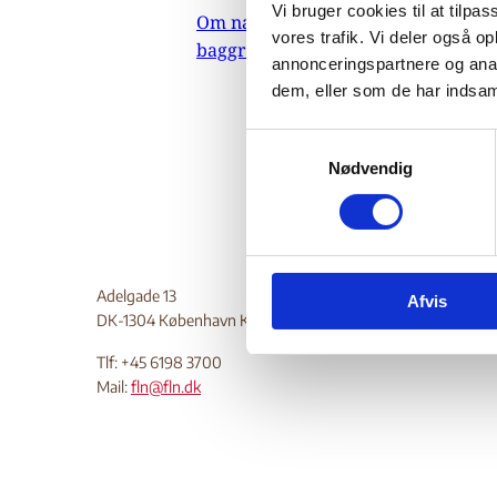
Vi bruger cookies til at tilpas
Om nævnets
06.
vores trafik. Vi deler også 
baggrundsmateriale
Indehold
annonceringspartnere og anal
dem, eller som de har indsaml
Do
S
Nødvendig
a
m
t
y
k
Adelgade 13
Afvis
k
DK-1304 København K
e
v
Tlf: +45 6198 3700
a
Mail:
fln@fln.dk
l
g