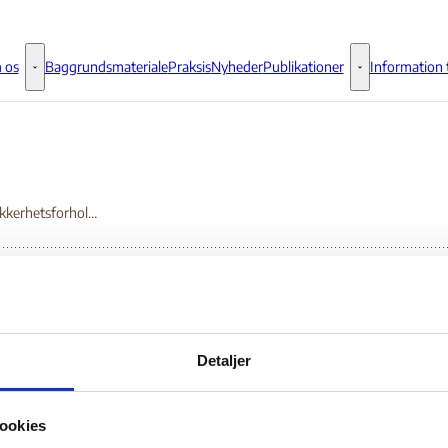
 os
Baggrundsmateriale
Praksis
Nyheder
Publikationer
Information t
Om os - Flere links
Publikationer - 
Libya: Sikkerhetsforhold i og rundt Tripoli
ya: Sikkerhetsforhold 
Detaljer
rundt Tripoli
ookies