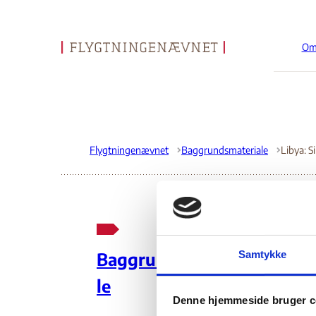
Om
Gå til forsiden
Flygtningenævnet
Baggrundsmateriale
Lib
Samtykke
Baggrundsmateria
og 
le
Denne hjemmeside bruger c