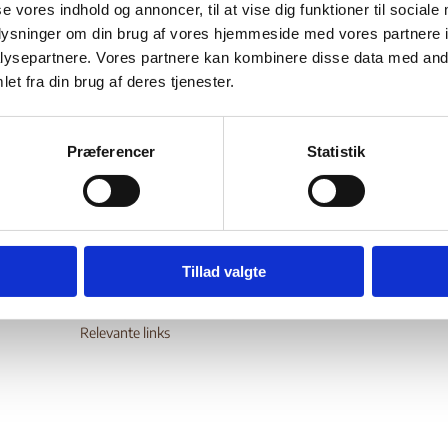
se vores indhold og annoncer, til at vise dig funktioner til sociale
Landinfo
10.2017
Libyen (II)
Bilag 283
oplysninger om din brug af vores hjemmeside med vores partnere i
er oplysninger om den sikkerhedsmæssige situation i
Tripoli
ysepartnere. Vores partnere kan kombinere disse data med andr
et fra din brug af deres tjenester.
wnload
Præferencer
Statistik
Digital Post - Borger
Tillad valgte
Digital Post - Virksomheder
Tilgængelighedserklæring
Relevante links