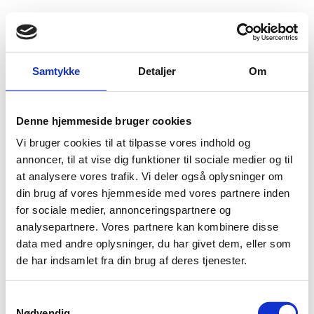
Fold søgefelt ud
Menu
Gå til forsiden
Flygtningenævnet
Baggrundsmateriale
Samtykke
Detaljer
Om
Høringssvar af 24. oktober 2017 vedr. forholdene for udlændinge, herunder med fysisk handikap med K. el. B.-status
Denne hjemmeside bruger cookies
Høringssvar af 24. oktober 2017 vedr. forholdene for
Vi bruger cookies til at tilpasse vores indhold og
udlændinge, herunder med fysisk handikap med K.
annoncer, til at vise dig funktioner til sociale medier og til
el. B.-status
at analysere vores trafik. Vi deler også oplysninger om
din brug af vores hjemmeside med vores partnere inden
Bilag 60
24.10.2017
Udenrigsministeriet
Grækenland (II)
for sociale medier, annonceringspartnere og
Download
analysepartnere. Vores partnere kan kombinere disse
data med andre oplysninger, du har givet dem, eller som
de har indsamlet fra din brug af deres tjenester.
S
Nødvendig