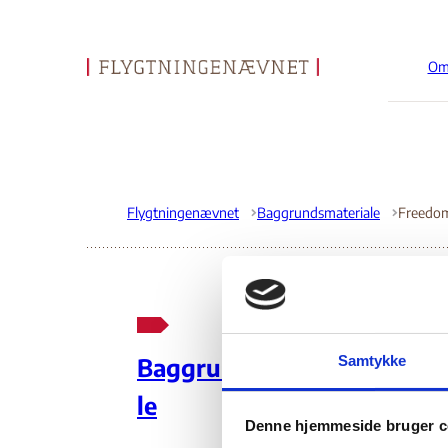
Om
Gå til forsiden
Flygtningenævnet
Baggrundsmateriale
Fr
Samtykke
Baggrundsmateria
Eg
le
Denne hjemmeside bruger c