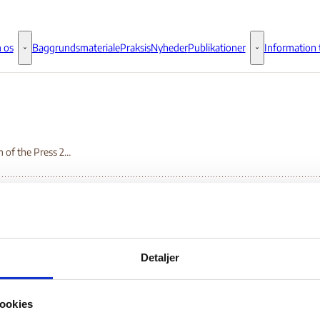
 os
Baggrundsmateriale
Praksis
Nyheder
Publikationer
Information t
Om os - Flere links
Publikationer - 
Freedom of the Press 2017 - Egypt
eedom of the Press 201
Detaljer
ypt
ookies