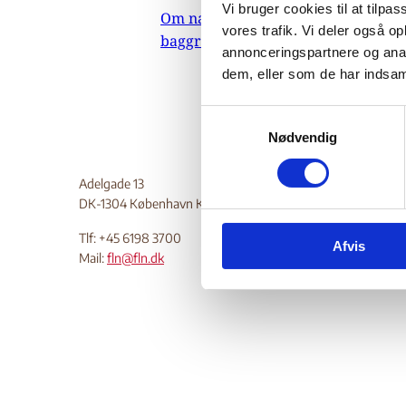
Vi bruger cookies til at tilpas
Om nævnets
01.
vores trafik. Vi deler også 
baggrundsmateriale
annonceringspartnere og anal
Do
dem, eller som de har indsaml
S
Nødvendig
a
m
t
Adelgade 13
y
DK-1304 København K
k
Tlf: +45 6198 3700
Afvis
k
Mail:
fln@fln.dk
e
v
a
l
g