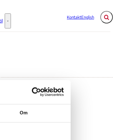
Kontakt
English
Fold søgefelt ud
il
Flere links
Information til - Flere links
7 -
Om