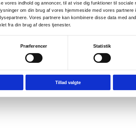
se vores indhold og annoncer, til at vise dig funktioner til sociale
Bilag 156
11.2017
Freedom House
Egypten (II)
oplysninger om din brug af vores hjemmeside med vores partnere i
ysepartnere. Vores partnere kan kombinere disse data med andr
wnload
et fra din brug af deres tjenester.
Præferencer
Statistik
Digital Post - Borger
Digital Post - Virksomheder
Tilgængelighedserklæring
Relevante links
Tillad valgte