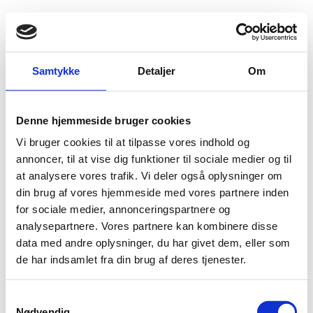
Fold søgefelt ud
Menu
Gå til forsiden
Flygtningenævnet
Baggrundsmateriale
Samtykke
Detaljer
Om
Country Reports on Human Rights Practices - Tunisia
Denne hjemmeside bruger cookies
Country Reports on Human Rights Practices -
Vi bruger cookies til at tilpasse vores indhold og
Tunisia
annoncer, til at vise dig funktioner til sociale medier og til
at analysere vores trafik. Vi deler også oplysninger om
Bilag 101
03.03.2017
US Department of State (USDoS)
Tunesien (II)
din brug af vores hjemmeside med vores partnere inden
Download
for sociale medier, annonceringspartnere og
analysepartnere. Vores partnere kan kombinere disse
data med andre oplysninger, du har givet dem, eller som
de har indsamlet fra din brug af deres tjenester.
S
Nødvendig