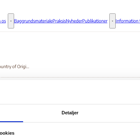
 os
Baggrundsmateriale
Praksis
Nyheder
Publikationer
Information t
Om os - Flere links
Publikationer - 
EASO Country of Origin Information Report. Russian Federation State Actors of Protection
SO Country of Origin
Detaljer
formation Report.
ookies