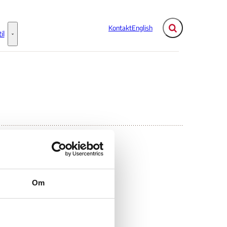
Kontakt
English
Fold søgefelt ud
il
Flere links
Information til - Flere links
Om