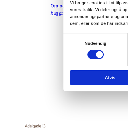
Ru
Vi bruger cookies til at tilpas
Om nævnets
vores trafik. Vi deler også 
baggrundsmateriale
annonceringspartnere og anal
Ac
dem, eller som de har indsaml
S
01.
Nødvendig
a
m
Indehold
t
myndigh
y
herunder
k
Do
Afvis
k
e
v
a
l
g
Adelgade 13