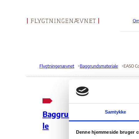
Om
Gå til forsiden
Flygtningenævnet
Baggrundsmateriale
EA
Samtykke
Baggrundsmateria
In
le
Denne hjemmeside bruger c