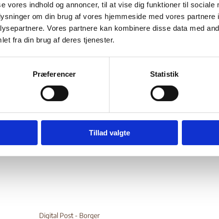
ssian Federation State
se vores indhold og annoncer, til at vise dig funktioner til sociale
oplysninger om din brug af vores hjemmeside med vores partnere i
ysepartnere. Vores partnere kan kombinere disse data med andr
tors of Protection
et fra din brug af deres tjenester.
Bilag 453
03.2017
European Asylum Support Office (EASO)
Rusland (I)
Præferencer
Statistik
er oplysninger om centrale statslige aktører inden for
edsbeskyttelse i Rusland. Derudover oplysninger om
Tjetjenien
 den seneste udvikling og den statslige beskyttelse
wnload
Tillad valgte
Digital Post - Borger