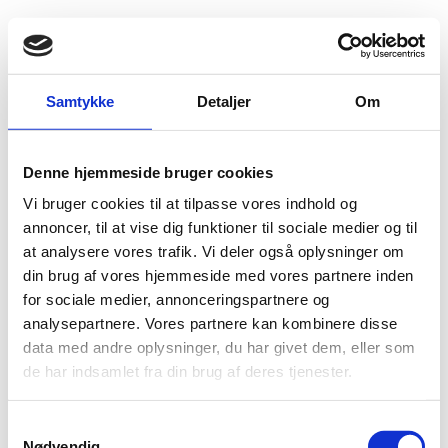
Fold søgefelt ud
Menu
Gå til forsiden
Flygtningenævnet
Baggrundsmateriale
Samtykke
Detaljer
Om
Country Report on Human Rights Practices 2016 – Belarus
Denne hjemmeside bruger cookies
Country Report on Human Rights Practices 2016 –
Vi bruger cookies til at tilpasse vores indhold og
Belarus
annoncer, til at vise dig funktioner til sociale medier og til
at analysere vores trafik. Vi deler også oplysninger om
Bilag 213
03.03.2017
US Department of State (USDoS)
Belarus (Hviderusland) (II)
din brug af vores hjemmeside med vores partnere inden
for sociale medier, annonceringspartnere og
Omhandler begivenheder i 2016 og indeholder oplysninger
analysepartnere. Vores partnere kan kombinere disse
om den politiske, sikkerhedsmæssige og menneskeretlige
data med andre oplysninger, du har givet dem, eller som
situation
de har indsamlet fra din brug af deres tjenester.
Download
S
Nødvendig