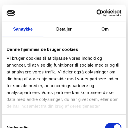
Fold søgefelt ud
Menu
Gå til forsiden
Flygtningenævnet
Baggrundsmateriale
Samtykke
Detaljer
Om
Information Centre Asylum and Migration. Briefing Notes
Denne hjemmeside bruger cookies
Information Centre Asylum and Migration. Briefing
Vi bruger cookies til at tilpasse vores indhold og
Notes
annoncer, til at vise dig funktioner til sociale medier og til
at analysere vores trafik. Vi deler også oplysninger om
Bilag 688
08.05.2017
Bundesamt für Migration und Flüchtlinge (BAMF) brug
Syrien (I)
din brug af vores hjemmeside med vores partnere inden
for sociale medier, annonceringspartnere og
Indeholder oplysninger om den sikkerhedsmæssige
analysepartnere. Vores partnere kan kombinere disse
situation.
data med andre oplysninger, du har givet dem, eller som
Download
de har indsamlet fra din brug af deres tjenester.
S
Nødvendig