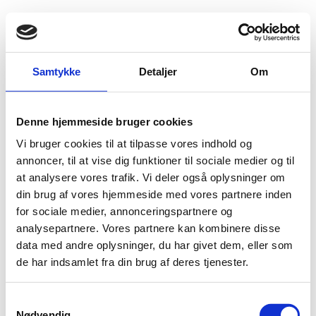
Fold søgefelt ud
Menu
Gå til forsiden
Flygtningenævnet
Baggrundsmateriale
Samtykke
Detaljer
Om
State-Sponsored Homophobia - Nigeria
Denne hjemmeside bruger cookies
State-Sponsored Homophobia - Nigeria
Vi bruger cookies til at tilpasse vores indhold og
Bilag 426
annoncer, til at vise dig funktioner til sociale medier og til
15.05.2017
ILGA
Nigeria (I)
at analysere vores trafik. Vi deler også oplysninger om
Indeholder oplysninger om forholdene for
LGBT-
din brug af vores hjemmeside med vores partnere inden
personer
.
for sociale medier, annonceringspartnere og
Download
analysepartnere. Vores partnere kan kombinere disse
data med andre oplysninger, du har givet dem, eller som
de har indsamlet fra din brug af deres tjenester.
S
Nødvendig