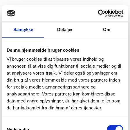
Fold søgefelt ud
Menu
Gå til forsiden
Flygtningenævnet
Baggrundsmateriale
Samtykke
Detaljer
Om
2017 Trafficking in Persons Report - Tunisia
Denne hjemmeside bruger cookies
2017 Trafficking in Persons Report - Tunisia
Vi bruger cookies til at tilpasse vores indhold og
Bilag 102
annoncer, til at vise dig funktioner til sociale medier og til
27.06.2017
US Department of State (USDoS)
Tunesien (II)
at analysere vores trafik. Vi deler også oplysninger om
Download
din brug af vores hjemmeside med vores partnere inden
for sociale medier, annonceringspartnere og
analysepartnere. Vores partnere kan kombinere disse
data med andre oplysninger, du har givet dem, eller som
de har indsamlet fra din brug af deres tjenester.
S
Nødvendig