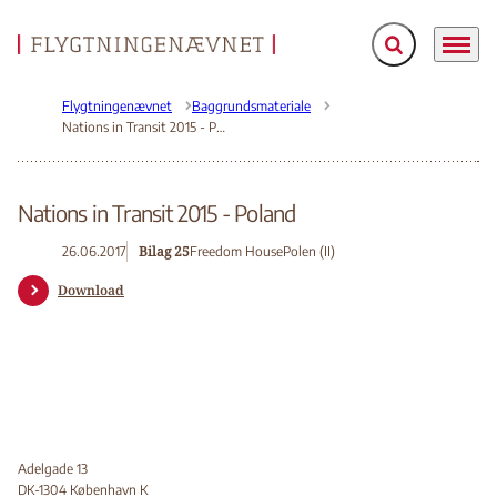
Fold søgefelt ud
Menu
Gå til forsiden
Flygtningenævnet
Baggrundsmateriale
Nations in Transit 2015 - Poland
Nations in Transit 2015 - Poland
Bilag 25
26.06.2017
Freedom House
Polen (II)
Download
Adelgade 13
DK-1304 København K