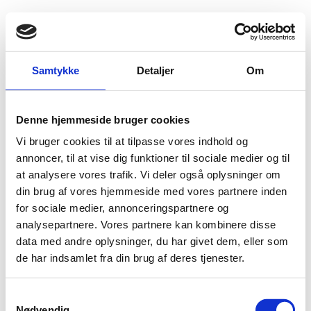
Fold søgefelt ud
Menu
Gå til forsiden
Flygtningenævnet
Baggrundsmateriale
Samtykke
Detaljer
Om
2017 Trafficking in Persons Report
Denne hjemmeside bruger cookies
2017 Trafficking in Persons Report
Vi bruger cookies til at tilpasse vores indhold og
Bilag 256
annoncer, til at vise dig funktioner til sociale medier og til
27.06.2017
US Department of State (USDoS)
Burundi (II)
at analysere vores trafik. Vi deler også oplysninger om
Indeholder oplysninger om menneskehandel, herunder om
din brug af vores hjemmeside med vores partnere inden
bekæmpelse af menneskehandel. In-deholder ligeledes
for sociale medier, annonceringspartnere og
oplysninger om tvangsrekruttering til væbnede grupper.
analysepartnere. Vores partnere kan kombinere disse
Download
data med andre oplysninger, du har givet dem, eller som
de har indsamlet fra din brug af deres tjenester.
S
Nødvendig