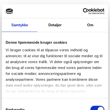
Fold søgefelt ud
Menu
Gå til forsiden
Flygtningenævnet
Baggrundsmateriale
Samtykke
Detaljer
Om
Fråga-svar. Afghanistan: Arbab (byäldste) och dennes inflytande
Denne hjemmeside bruger cookies
Fråga-svar. Afghanistan: Arbab (byäldste) och
Vi bruger cookies til at tilpasse vores indhold og
dennes inflytande
annoncer, til at vise dig funktioner til sociale medier og til
at analysere vores trafik. Vi deler også oplysninger om
Bilag 743
29.06.2017
Migrationsverket (LIFOS)
Afghanistan (I)
din brug af vores hjemmeside med vores partnere inden
Indeholder oplysninger om ”
arbaber
” (byledere)
for sociale medier, annonceringspartnere og
Download
analysepartnere. Vores partnere kan kombinere disse
data med andre oplysninger, du har givet dem, eller som
de har indsamlet fra din brug af deres tjenester.
S
Nødvendig