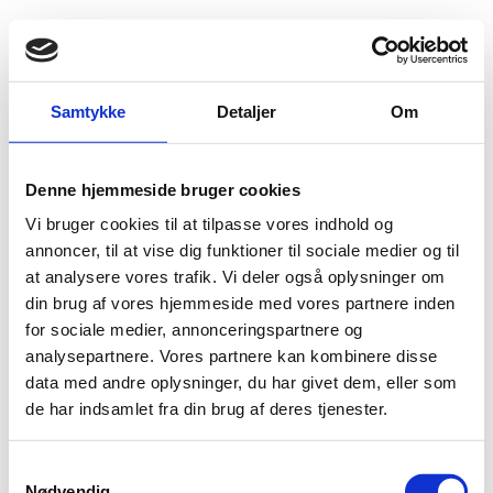
Fold søgefelt ud
Menu
Gå til forsiden
Flygtningenævnet
Baggrundsmateriale
Samtykke
Detaljer
Om
Annual Report 2016-17 - Kuwai
Denne hjemmeside bruger cookies
Annual Report 2016-17 - Kuwai
Vi bruger cookies til at tilpasse vores indhold og
Bilag 103
annoncer, til at vise dig funktioner til sociale medier og til
22.02.2017
Amnesty International (AI)
Kuwait (II)
at analysere vores trafik. Vi deler også oplysninger om
Download
din brug af vores hjemmeside med vores partnere inden
for sociale medier, annonceringspartnere og
analysepartnere. Vores partnere kan kombinere disse
data med andre oplysninger, du har givet dem, eller som
de har indsamlet fra din brug af deres tjenester.
S
Nødvendig