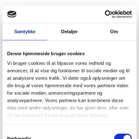
Fold søgefelt ud
Menu
Gå til forsiden
Flygtningenævnet
Baggrundsmateriale
Samtykke
Detaljer
Om
Rwanda: Military service laws, including age and conditions for recruitment; penalties for failure to report to duty and desertion; availability of rights for conscientious objection; military recruitment programs (2013-November 2016).
Denne hjemmeside bruger cookies
Rwanda: Military service laws, including age and
Vi bruger cookies til at tilpasse vores indhold og
conditions for recruitment; penalties for failure to
annoncer, til at vise dig funktioner til sociale medier og til
report to duty and desertion; availability of rights for
at analysere vores trafik. Vi deler også oplysninger om
conscientious objection; military recruitment
din brug af vores hjemmeside med vores partnere inden
programs (2013-November 2016).
for sociale medier, annonceringspartnere og
analysepartnere. Vores partnere kan kombinere disse
Bilag 197
06.12.2017
Immigration and Refugee Board of Canada (IRB)
data med andre oplysninger, du har givet dem, eller som
Rwanda (II)
de har indsamlet fra din brug af deres tjenester.
Indeholder oplysninger om militærtjeneste.
Download
S
Nødvendig