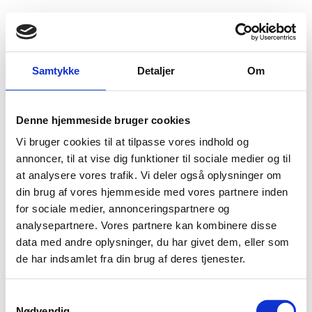
Fold søgefelt ud
Menu
Gå til forsiden
Flygtningenævnet
Baggrundsmateriale
Samtykke
Detaljer
Om
World Directory of Minorities and Indigenous Peoples – Iran
Denne hjemmeside bruger cookies
World Directory of Minorities and Indigenous
Vi bruger cookies til at tilpasse vores indhold og
Peoples – Iran
annoncer, til at vise dig funktioner til sociale medier og til
at analysere vores trafik. Vi deler også oplysninger om
Bilag 728
01.12.2017
Minority Rights Group International (MRG)
Iran (I)
din brug af vores hjemmeside med vores partnere inden
for sociale medier, annonceringspartnere og
Indeholder oplysninger om forholdene for
analysepartnere. Vores partnere kan kombinere disse
minoritetsgrupper
.
data med andre oplysninger, du har givet dem, eller som
Download
de har indsamlet fra din brug af deres tjenester.
S
Nødvendig