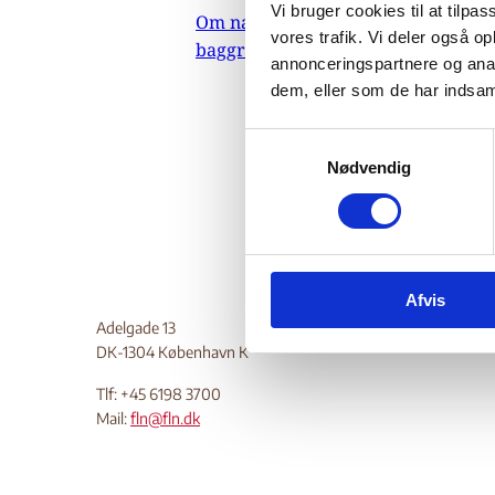
st
Vi bruger cookies til at tilpas
Om nævnets
vores trafik. Vi deler også 
baggrundsmateriale
annonceringspartnere og anal
dem, eller som de har indsaml
15.
Notatet 
S
Nødvendig
a
Do
m
t
y
k
Afvis
k
e
Adelgade 13
DK-1304 København K
v
a
Tlf: +45 6198 3700
l
Mail:
fln@fln.dk
g