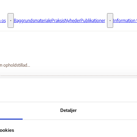
 os
Baggrundsmateriale
Praksis
Nyheder
Publikationer
Information t
Om os - Flere links
Publikationer - 
Notat om opholdstilladelse og indrejse i Libanon for statsløse palæstinensere
tat om opholdstilladel
Detaljer
indrejse i Libanon for
ookies