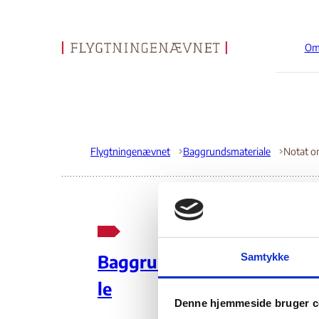
Om
Gå til forsiden
Flygtningenævnet
Baggrundsmateriale
No
Samtykke
Baggrundsmateria
og 
le
Denne hjemmeside bruger c