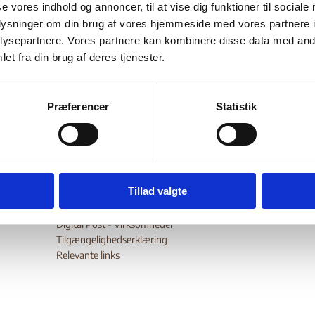
atsløse palæstinensere
se vores indhold og annoncer, til at vise dig funktioner til sociale
oplysninger om din brug af vores hjemmeside med vores partnere i
ysepartnere. Vores partnere kan kombinere disse data med andr
et fra din brug af deres tjenester.
Bilag 536
08.2017
Udlændingestyrelsen (US)
Libanon (I)
er fortroligt.
Præferencer
Statistik
wnload
Tillad valgte
Digital Post - Borger
Digital Post - Virksomheder
Tilgængelighedserklæring
Relevante links