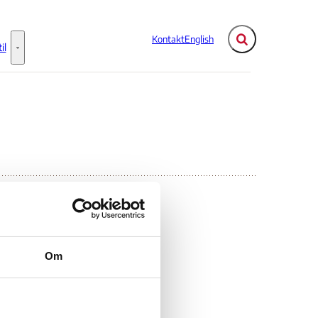
Kontakt
English
Fold søgefelt ud
il
Flere links
Information til - Flere links
se
Om