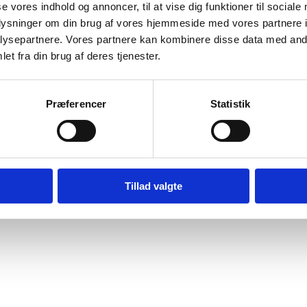
se vores indhold og annoncer, til at vise dig funktioner til sociale
Bilag 89
08.2017
Human Rights Watch (HRW)
Israel (II)
oplysninger om din brug af vores hjemmeside med vores partnere i
ysepartnere. Vores partnere kan kombinere disse data med andr
wnload
et fra din brug af deres tjenester.
Præferencer
Statistik
Digital Post - Borger
Digital Post - Virksomheder
Tillad valgte
Tilgængelighedserklæring
Relevante links