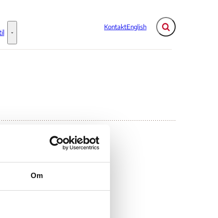
Kontakt
English
Fold søgefelt ud
il
Flere links
Information til - Flere links
Om