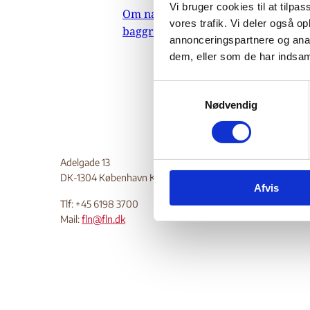
Vi bruger cookies til at tilpas
Om nævnets
07.
vores trafik. Vi deler også 
baggrundsmateriale
annonceringspartnere og anal
Do
dem, eller som de har indsaml
S
Nødvendig
a
m
t
y
Adelgade 13
k
DK-1304 København K
Afvis
k
Tlf: +45 6198 3700
e
Mail:
fln@fln.dk
v
a
l
g