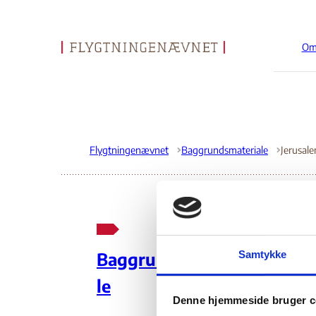
Om
Gå til forsiden
Flygtningenævnet
Baggrundsmateriale
Je
Samtykke
Baggrundsmateria
St
le
Denne hjemmeside bruger c