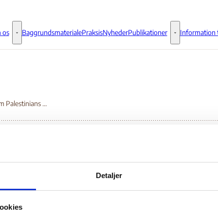
 os
Baggrundsmateriale
Praksis
Nyheder
Publikationer
Information t
Om os - Flere links
Publikationer - 
Jerusalem Palestinians Stripped of Status
rusalem Palestinians
Detaljer
ripped of Status
ookies