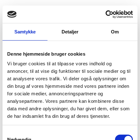
Fold søgefelt ud
Menu
Gå til forsiden
Flygtningenævnet
Baggrundsmateriale
Samtykke
Detaljer
Om
”This Crooked System”. Police Abuse and Reform in Pakistan
Denne hjemmeside bruger cookies
”This Crooked System”. Police Abuse and Reform in
Vi bruger cookies til at tilpasse vores indhold og
Pakistan
annoncer, til at vise dig funktioner til sociale medier og til
at analysere vores trafik. Vi deler også oplysninger om
Bilag 339
01.09.2016
Human Rights Watch (HRW)
Pakistan (I)
din brug af vores hjemmeside med vores partnere inden
Indeholder oplysninger om politiet, herunder oplysninger
for sociale medier, annonceringspartnere og
om brugen af tortur.
analysepartnere. Vores partnere kan kombinere disse
data med andre oplysninger, du har givet dem, eller som
Download
de har indsamlet fra din brug af deres tjenester.
S
Nødvendig