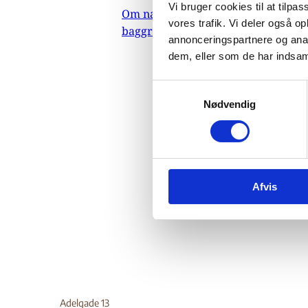
kla
Vi bruger cookies til at tilpas
Om nævnets
vores trafik. Vi deler også 
baggrundsmateriale
annonceringspartnere og anal
So
dem, eller som de har indsaml
S
06.
Nødvendig
a
m
Indehol
t
klanerne
y
bekæmpe
k
Do
Afvis
k
e
v
a
l
g
Adelgade 13