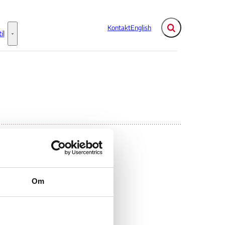
Kontakt
English
Fold søgefelt ud
il
Flere links
Information til - Flere links
Om