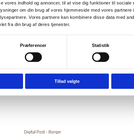
nbeskyttelse i
se vores indhold og annoncer, til at vise dig funktioner til sociale
oplysninger om din brug af vores hjemmeside med vores partnere i
ysepartnere. Vores partnere kan kombinere disse data med andr
maliland
et fra din brug af deres tjenester.
Bilag 550
10.2016
Landinfo
Somalia (I)
Præferencer
Statistik
der oplysninger om
klanforhold
, herunder om konfliktløsninger 
 i
Somalialand
. Endvidere oplysninger om hævndrab, herunder
lse af hævndrab
wnload
Tillad valgte
Digital Post - Borger