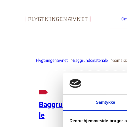
Om
Gå til forsiden
Flygtningenævnet
Baggrundsmateriale
So
Samtykke
Baggrundsmateria
re
le
Denne hjemmeside bruger c