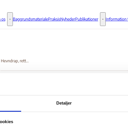
 os
Baggrundsmateriale
Praksis
Nyheder
Publikationer
Information t
Om os - Flere links
Publikationer - 
Somalia: Hevndrap, rettssikkerhet og klanbeskyttelse i Somaliland
malia: Hevndrap,
Detaljer
ttssikkerhet og
ookies