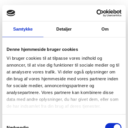
Fold søgefelt ud
Menu
Gå til forsiden
Flygtningenævnet
Baggrundsmateriale
Samtykke
Detaljer
Om
As Iraqi military prepares to enter Mosul, ISIL forcibly relocates thousands of civilians near city, UN warns
Denne hjemmeside bruger cookies
As Iraqi military prepares to enter Mosul, ISIL
Vi bruger cookies til at tilpasse vores indhold og
forcibly relocates thousands of civilians near city, UN
annoncer, til at vise dig funktioner til sociale medier og til
warns
at analysere vores trafik. Vi deler også oplysninger om
din brug af vores hjemmeside med vores partnere inden
Bilag 958
01.11.2016
UN News Service
Irak (I)
for sociale medier, annonceringspartnere og
Indeholder oplysninger om ISIL’s overgreb mod civile i
analysepartnere. Vores partnere kan kombinere disse
Mosul-området.
data med andre oplysninger, du har givet dem, eller som
de har indsamlet fra din brug af deres tjenester.
Download
S
Nødvendig