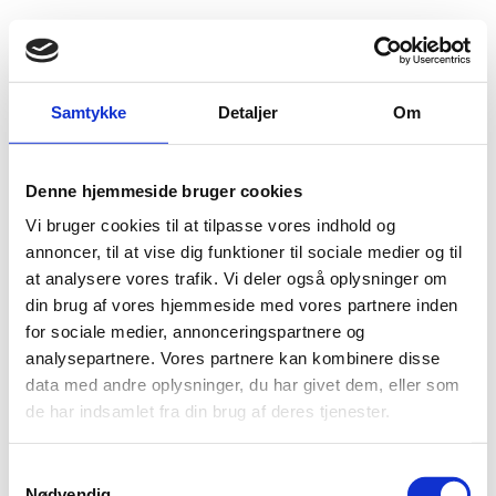
Fold søgefelt ud
Menu
Gå til forsiden
Flygtningenævnet
Baggrundsmateriale
Samtykke
Detaljer
Om
Sri Lanka COI Query response - UPDATE.
Denne hjemmeside bruger cookies
Sri Lanka COI Query response - UPDATE.
Vi bruger cookies til at tilpasse vores indhold og
Bilag 523
annoncer, til at vise dig funktioner til sociale medier og til
01.03.2016
Asylum Research Consultancy
Sri Lanka (I)
at analysere vores trafik. Vi deler også oplysninger om
Indeholder oplysninger om forholdene for etniske
din brug af vores hjemmeside med vores partnere inden
tamilere
, som vender tilbage til Sri Lanka, herunder
for sociale medier, annonceringspartnere og
oplysninger om tilbageholdelser og tortur.
analysepartnere. Vores partnere kan kombinere disse
Download
data med andre oplysninger, du har givet dem, eller som
de har indsamlet fra din brug af deres tjenester.
S
Nødvendig