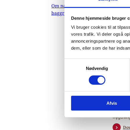
Ri
Om nævnets
baggrundsmateriale
Denne hjemmeside bruger c
Un
Vi bruger cookies til at tilpas
vores trafik. Vi deler også 
2n
annonceringspartnere og anal
dem, eller som de har indsaml
Le
S
Nødvendig
a
m
01.
t
Uni
y
Indehold
k
oplysnin
Afvis
k
kønsrela
e
flygtnin
v
a
Do