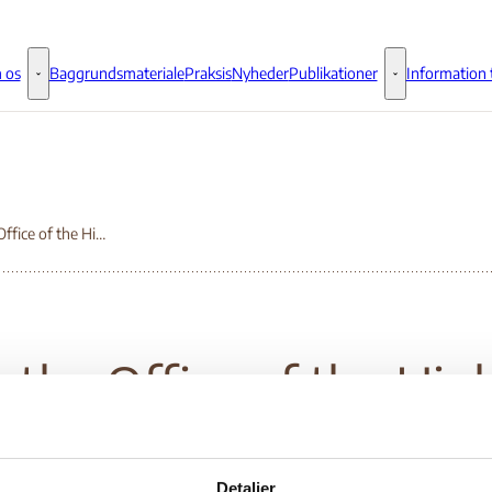
 os
Baggrundsmateriale
Praksis
Nyheder
Publikationer
Information t
Om os - Flere links
Publikationer - 
For the Office of the High Commissioner for Human Rights’ Compilation Report. Universal Periodic Review: 2nd Cycle, 23rd Session Lebanon
 the Office of the Hig
mmissioner for Huma
Detaljer