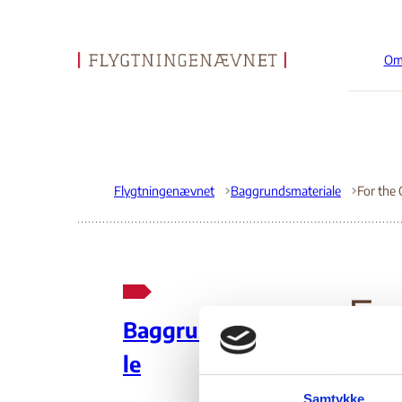
Om
Gå til forsiden
Flygtningenævnet
Baggrundsmateriale
For
Baggrundsmateria
Co
le
Samtykke