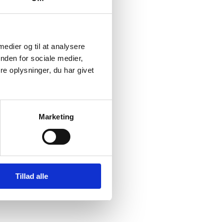
rt.
w:
 medier og til at analysere
nden for sociale medier,
e oplysninger, du har givet
Marketing
 Videre
om
Tillad alle
delse af