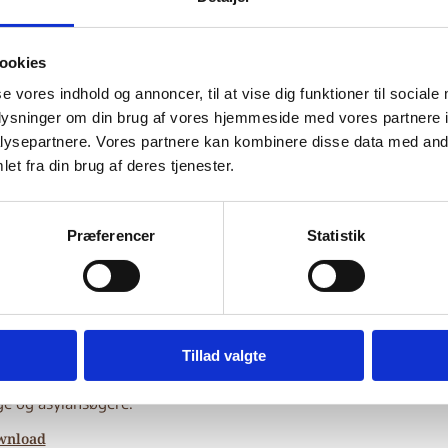
ghts’ Compilation Repo
ookies
iversal Periodic Revie
se vores indhold og annoncer, til at vise dig funktioner til sociale
oplysninger om din brug af vores hjemmeside med vores partnere i
d Cycle, 23rd Session
ysepartnere. Vores partnere kan kombinere disse data med andr
et fra din brug af deres tjenester.
banon
Præferencer
Statistik
Bilag 483
03.2016
Libanon (I)
ted Nations High Commissioner for Refugees (UNHCR)
er oplysninger om retsstillingen for flygtninge og asylansøgere.
ger om forholdene for
kvinder
og
børn
, herunder oplysninger 
Tillad valgte
teret vold, beskyttelse af børn, fødselsregistrering og tilbagehol
ge og asylansøgere.
wnload