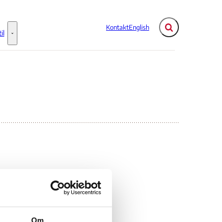
Kontakt
English
Fold søgefelt ud
il
Flere links
Information til - Flere links
h
n
Om