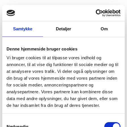
Fold søgefelt ud
Menu
Gå til forsiden
Flygtningenævnet
Baggrundsmateriale
Samtykke
Detaljer
Om
The situation in Afghanistan and its implications for international peace and security. Report of the Secretary-General
Denne hjemmeside bruger cookies
The situation in Afghanistan and its implications for
Vi bruger cookies til at tilpasse vores indhold og
international peace and security. Report of the
annoncer, til at vise dig funktioner til sociale medier og til
Secretary-General
at analysere vores trafik. Vi deler også oplysninger om
din brug af vores hjemmeside med vores partnere inden
Bilag 648
10.06.2016
UN General Assembly Security Council
Afghanistan (I)
for sociale medier, annonceringspartnere og
analysepartnere. Vores partnere kan kombinere disse
Download
data med andre oplysninger, du har givet dem, eller som
de har indsamlet fra din brug af deres tjenester.
S
Nødvendig