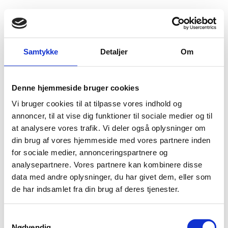
Fold søgefelt ud
Menu
Gå til forsiden
Flygtningenævnet
Baggrundsmateriale
Samtykke
Detaljer
Om
Freedom in the World 2016
Denne hjemmeside bruger cookies
Freedom in the World 2016
Vi bruger cookies til at tilpasse vores indhold og
Bilag 152
annoncer, til at vise dig funktioner til sociale medier og til
25.07.2016
Freedom House
Kenya (II)
at analysere vores trafik. Vi deler også oplysninger om
Download
din brug af vores hjemmeside med vores partnere inden
for sociale medier, annonceringspartnere og
analysepartnere. Vores partnere kan kombinere disse
data med andre oplysninger, du har givet dem, eller som
de har indsamlet fra din brug af deres tjenester.
Adelgade 13
S
DK-1304 København K
Nødvendig