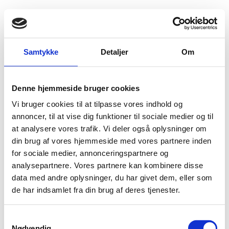
Fold søgefelt ud
Menu
Gå til forsiden
Flygtningenævnet
Baggrundsmateriale
Samtykke
Detaljer
Om
Forced Anal Examinations in Homosexuality Prosecutions
Denne hjemmeside bruger cookies
Forced Anal Examinations in Homosexuality
Vi bruger cookies til at tilpasse vores indhold og
Prosecutions
annoncer, til at vise dig funktioner til sociale medier og til
at analysere vores trafik. Vi deler også oplysninger om
Bilag 82
12.07.2016
Human Rights Watch (HRW)
Cameroun (II)
din brug af vores hjemmeside med vores partnere inden
Download
for sociale medier, annonceringspartnere og
analysepartnere. Vores partnere kan kombinere disse
data med andre oplysninger, du har givet dem, eller som
de har indsamlet fra din brug af deres tjenester.
S
Nødvendig