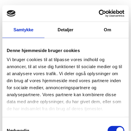
Fold søgefelt ud
Menu
Gå til forsiden
Flygtningenævnet
Baggrundsmateriale
Samtykke
Detaljer
Om
Amnesty International Briefing
Denne hjemmeside bruger cookies
Amnesty International Briefing
Vi bruger cookies til at tilpasse vores indhold og
Bilag 400
annoncer, til at vise dig funktioner til sociale medier og til
21.01.2016
Amnesty International (AI)
Tyrkiet (I)
at analysere vores trafik. Vi deler også oplysninger om
Indeholder oplysninger om udgangsforbud i de
kurdiske
din brug af vores hjemmeside med vores partnere inden
områder
. Indeholder videre oplysninger om adskillige
for sociale medier, annonceringspartnere og
skyderier i beboelsesområderne
analysepartnere. Vores partnere kan kombinere disse
Download
data med andre oplysninger, du har givet dem, eller som
de har indsamlet fra din brug af deres tjenester.
S
Nødvendig