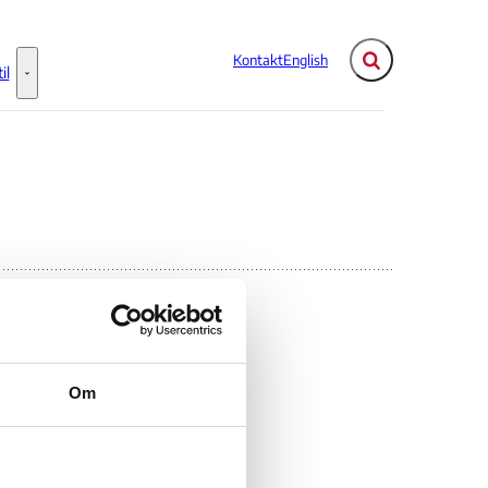
Kontakt
English
Fold søgefelt ud
il
Flere links
Information til - Flere links
Om