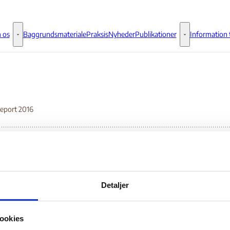
 os
Baggrundsmateriale
Praksis
Nyheder
Publikationer
Information t
Om os - Flere links
Publikationer - 
eport 2016
rld Report 2016
Detaljer
Bilag 35
01.2016
Human Rights Watch (HRW)
Guatemala (II)
ookies
wnload