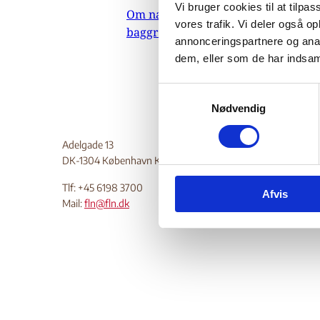
Vi bruger cookies til at tilpas
Om nævnets
vores trafik. Vi deler også 
baggrundsmateriale
annonceringspartnere og anal
dem, eller som de har indsaml
S
Nødvendig
a
m
t
Adelgade 13
y
DK-1304 København K
k
Tlf: +45 6198 3700
Afvis
k
Mail:
fln@fln.dk
e
v
a
l
g