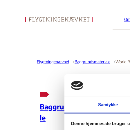
Om
Gå til forsiden
Flygtningenævnet
Baggrundsmateriale
World R
Wo
Samtykke
Baggrundsmateria
le
27.
Denne hjemmeside bruger c
Do