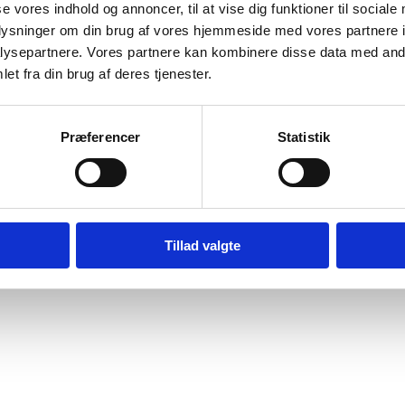
se vores indhold og annoncer, til at vise dig funktioner til sociale
oplysninger om din brug af vores hjemmeside med vores partnere i
ysepartnere. Vores partnere kan kombinere disse data med andr
et fra din brug af deres tjenester.
Præferencer
Statistik
Digital Post - Borger
Digital Post - Virksomheder
Tilgængelighedserklæring
Relevante links
Tillad valgte