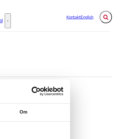
Kontakt
English
Fold søgefelt ud
il
Flere links
Information til - Flere links
mbia
Om