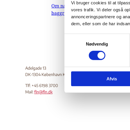
Vi bruger cookies til at tilpas
Om nævnets
vores trafik. Vi deler også 
baggrundsmateriale
annonceringspartnere og anal
dem, eller som de har indsaml
S
Nødvendig
a
m
t
y
Adelgade 13
k
DK-1304 København K
Afvis
k
Tlf: +45 6198 3700
e
Mail:
fln@fln.dk
v
a
l
g