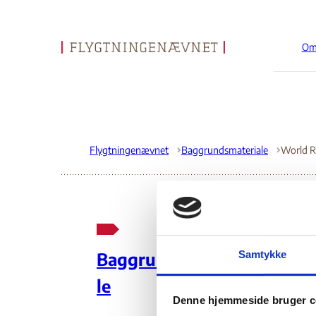
Om
Gå til forsiden
Flygtningenævnet
Baggrundsmateriale
Wo
Samtykke
Baggrundsmateria
le
27.
Denne hjemmeside bruger c
Do