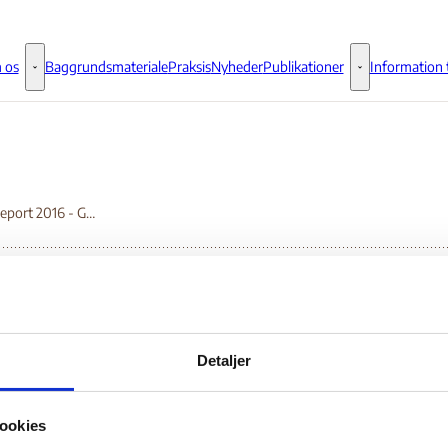
 os
Baggrundsmateriale
Praksis
Nyheder
Publikationer
Information t
Om os - Flere links
Publikationer - 
World Report 2016 - Gambia
rld Report 2016 - Ga
Detaljer
Bilag 74
01.2016
US Department of State (USDoS)
Gambia (II)
ookies
wnload