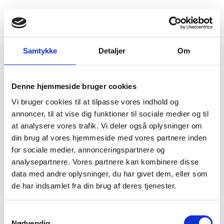
Fold søgefelt ud
Menu
Gå til forsiden
Flygtningenævnet
Baggrundsmateriale
Samtykke
Detaljer
Om
Country Information and Guidance - The Gambia sexual orientation and gender identify
Denne hjemmeside bruger cookies
Country Information and Guidance - The Gambia
Vi bruger cookies til at tilpasse vores indhold og
sexual orientation and gender identify
annoncer, til at vise dig funktioner til sociale medier og til
at analysere vores trafik. Vi deler også oplysninger om
Bilag 69
01.01.2016
UK Home Office
Gambia (II)
din brug af vores hjemmeside med vores partnere inden
Download
for sociale medier, annonceringspartnere og
analysepartnere. Vores partnere kan kombinere disse
data med andre oplysninger, du har givet dem, eller som
de har indsamlet fra din brug af deres tjenester.
S
Nødvendig