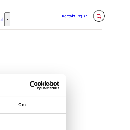
Kontakt
English
Fold søgefelt ud
il
Flere links
Information til - Flere links
016
Om