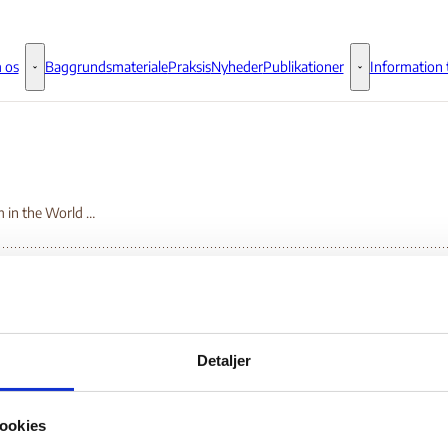
 os
Baggrundsmateriale
Praksis
Nyheder
Publikationer
Information t
Om os - Flere links
Publikationer - 
Freedom in the World 2016 – Myanmar
eedom in the World 2
Detaljer
Myanmar
ookies