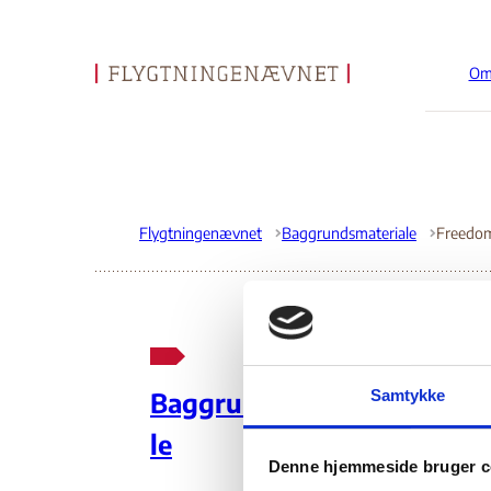
Om
Gå til forsiden
Flygtningenævnet
Baggrundsmateriale
Fr
Samtykke
Baggrundsmateria
– 
le
Denne hjemmeside bruger c