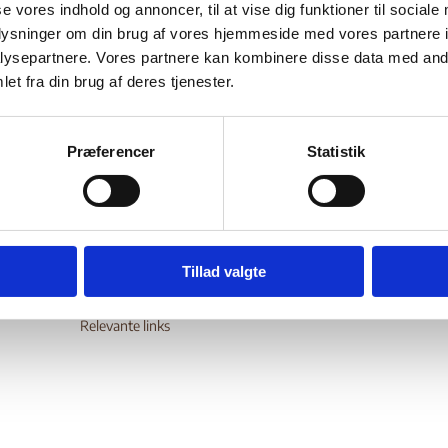
se vores indhold og annoncer, til at vise dig funktioner til sociale
Bilag 147
01.2016
Freedom House
Myanmar (I)
oplysninger om din brug af vores hjemmeside med vores partnere i
r begivenheder i 2015 og indeholder oplysninger om den politi
ysepartnere. Vores partnere kan kombinere disse data med andr
et fra din brug af deres tjenester.
dsmæssige og menneskeretlige situation.
wnload
Præferencer
Statistik
Digital Post - Borger
Tillad valgte
Digital Post - Virksomheder
Tilgængelighedserklæring
Relevante links