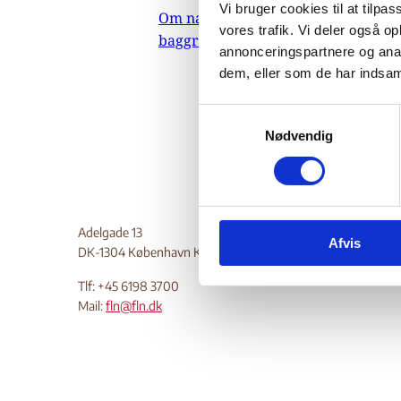
Vi bruger cookies til at tilpas
Om nævnets
27.
vores trafik. Vi deler også 
baggrundsmateriale
Omhandle
annonceringspartnere og anal
dem, eller som de har indsaml
sikkerhe
Do
S
Nødvendig
a
m
t
y
k
Adelgade 13
Afvis
k
DK-1304 København K
e
Tlf: +45 6198 3700
v
Mail:
fln@fln.dk
a
l
g