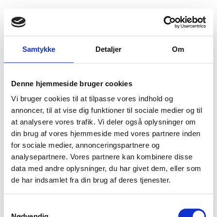
Fold søgefelt ud
Menu
Gå til forsiden
Flygtningenævnet
Baggrundsmateriale
Samtykke
Detaljer
Om
Amnestery International Annual Report 2015-2016
Denne hjemmeside bruger cookies
Amnestery International Annual Report 2015-2016
Vi bruger cookies til at tilpasse vores indhold og
Bilag 29
annoncer, til at vise dig funktioner til sociale medier og til
24.02.2016
Amnesty International (AI)
Ungarn (II)
at analysere vores trafik. Vi deler også oplysninger om
Download
din brug af vores hjemmeside med vores partnere inden
for sociale medier, annonceringspartnere og
analysepartnere. Vores partnere kan kombinere disse
data med andre oplysninger, du har givet dem, eller som
de har indsamlet fra din brug af deres tjenester.
Adelgade 13
S
DK-1304 København K
Nødvendig