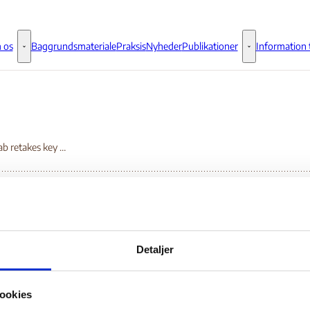
 os
Baggrundsmateriale
Praksis
Nyheder
Publikationer
Information t
Om os - Flere links
Publikationer - 
Al-shabab retakes key Somalia port City of Merca
-shabab retakes key
Detaljer
malia port City of Mer
ookies