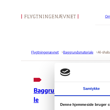
Om
Gå til forsiden
Flygtningenævnet
Baggrundsmateriale
Al
Samtykke
Baggrundsmateria
So
le
Denne hjemmeside bruger c