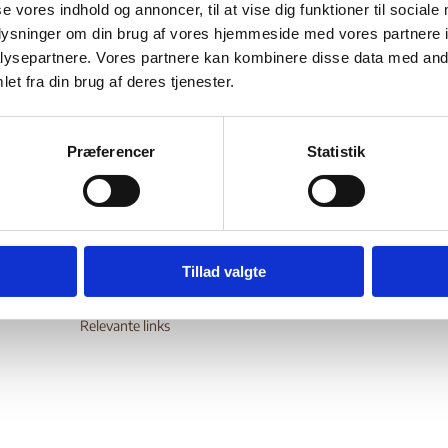
se vores indhold og annoncer, til at vise dig funktioner til sociale
Bilag 518
02.2016
BBC News
Somalia (I)
oplysninger om din brug af vores hjemmeside med vores partnere i
er oplysninger om, at al-Shabaab har overtaget kontrollen med
ysepartnere. Vores partnere kan kombinere disse data med andr
et fra din brug af deres tjenester.
wnload
Præferencer
Statistik
Digital Post - Borger
Tillad valgte
Digital Post - Virksomheder
Tilgængelighedserklæring
Relevante links