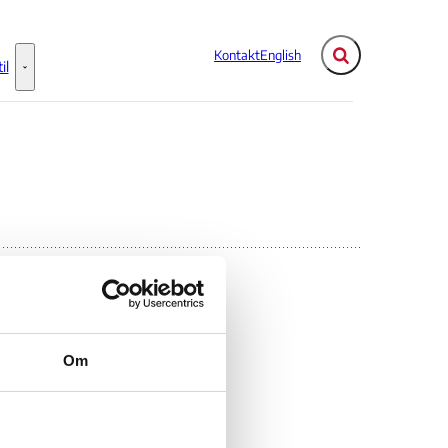
Kontakt
English
Fold søgefelt ud
il
Flere links
Information til - Flere links
Om
ca