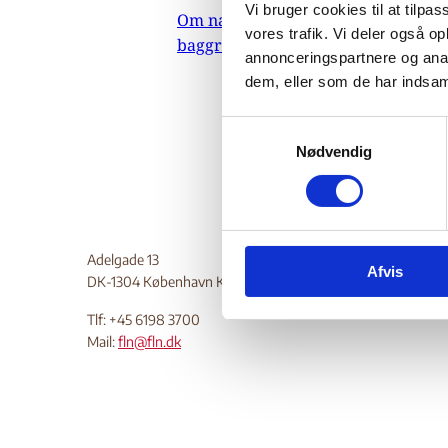
Vi bruger cookies til at tilpas
Om nævnets
05.
vores trafik. Vi deler også 
baggrundsmateriale
Indehold
annonceringspartnere og anal
dem, eller som de har indsaml
Merca
Do
S
Nødvendig
a
m
t
y
k
Adelgade 13
Afvis
k
DK-1304 København K
e
Tlf: +45 6198 3700
v
Mail:
fln@fln.dk
a
l
g