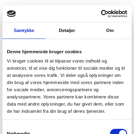
Fold søgefelt ud
Menu
Gå til forsiden
Flygtningenævnet
Baggrundsmateriale
Samtykke
Detaljer
Om
Amnesty International Report 2015/16 - The State of the World's Human Rights - Saudi Arabia
Denne hjemmeside bruger cookies
Amnesty International Report 2015/16 - The State of
Vi bruger cookies til at tilpasse vores indhold og
the World's Human Rights - Saudi Arabia
annoncer, til at vise dig funktioner til sociale medier og til
at analysere vores trafik. Vi deler også oplysninger om
Bilag 6
24.02.2016
Amnesty International (AI)
Saudi-Arabien (II)
din brug af vores hjemmeside med vores partnere inden
Download
for sociale medier, annonceringspartnere og
analysepartnere. Vores partnere kan kombinere disse
data med andre oplysninger, du har givet dem, eller som
de har indsamlet fra din brug af deres tjenester.
S
Nødvendig