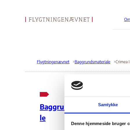
Om
Gå til forsiden
Flygtningenævnet
Baggrundsmateriale
Cr
Samtykke
Baggrundsmateria
Sil
le
Denne hjemmeside bruger c