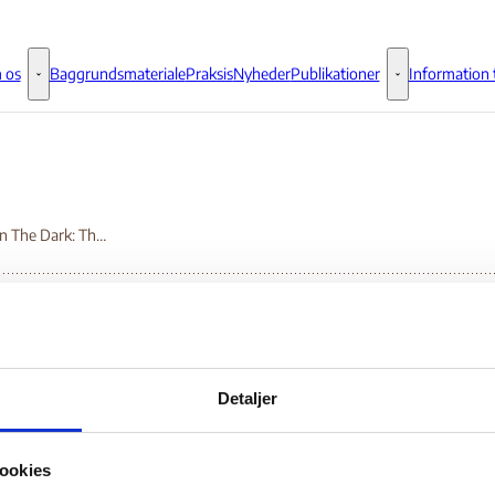
 os
Baggrundsmateriale
Praksis
Nyheder
Publikationer
Information t
Om os - Flere links
Publikationer - 
Crimea In The Dark: The Silencing of Dissent
imea In The Dark: The
Detaljer
encing of Dissent
ookies