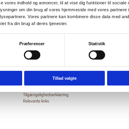
se vores indhold og annoncer, til at vise dig funktioner til sociale
Bilag 279
12.2016
Amnesty International (AI)
Ukraine (I)
oplysninger om din brug af vores hjemmeside med vores partnere i
er oplysninger om forholdene for personer på Krim, herunder
ysepartnere. Vores partnere kan kombinere disse data med andr
et fra din brug af deres tjenester.
ne for personer tilhørende Krimtatarernes regering (the Mejlis o
Tatar people), menneskerettighedsaktivister, advokater og journ
wnload
Præferencer
Statistik
Tillad valgte
Digital Post - Borger
Digital Post - Virksomheder
Tilgængelighedserklæring
Relevante links