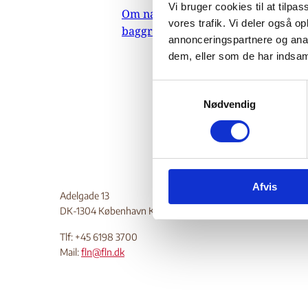
Vi bruger cookies til at tilpas
Om nævnets
15.
vores trafik. Vi deler også 
baggrundsmateriale
Indehold
annonceringspartnere og anal
dem, eller som de har indsaml
forholde
Crimean 
S
Do
Nødvendig
a
m
t
y
k
Afvis
k
Adelgade 13
e
DK-1304 København K
v
a
Tlf: +45 6198 3700
Mail:
fln@fln.dk
l
g