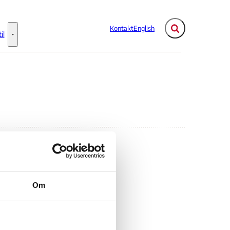
Kontakt
English
Fold søgefelt ud
il
Flere links
Information til - Flere links
Om