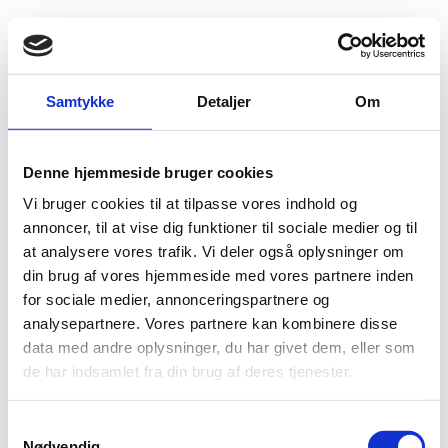
Fold søgefelt ud
Menu
Gå til forsiden
Flygtningenævnet
Baggrundsmateriale
Samtykke
Detaljer
Om
2015 Report on International Religious Freedom Uganda
Denne hjemmeside bruger cookies
2015 Report on International Religious Freedom
Vi bruger cookies til at tilpasse vores indhold og
Uganda
annoncer, til at vise dig funktioner til sociale medier og til
at analysere vores trafik. Vi deler også oplysninger om
Bilag 302
10.08.2016
US Department of State (USDoS)
Uganda (I)
din brug af vores hjemmeside med vores partnere inden
Indeholder oplysninger om trosretninger og religionsfrihed
for sociale medier, annonceringspartnere og
Download
analysepartnere. Vores partnere kan kombinere disse
data med andre oplysninger, du har givet dem, eller som
de har indsamlet fra din brug af deres tjenester.
S
Nødvendig