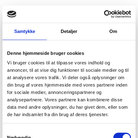
Fold søgefelt ud
Menu
Gå til forsiden
Flygtningenævnet
Baggrundsmateriale
Samtykke
Detaljer
Om
Country Information and Guidance. Syria: the Syrian Civil War
Denne hjemmeside bruger cookies
Country Information and Guidance. Syria: the Syrian
Vi bruger cookies til at tilpasse vores indhold og
Civil War
annoncer, til at vise dig funktioner til sociale medier og til
at analysere vores trafik. Vi deler også oplysninger om
Bilag 659
19.08.2016
UK Home Office (UK HO)
Syrien (I)
din brug af vores hjemmeside med vores partnere inden
Indeholder oplysninger om de forskellige grupperinger i
for sociale medier, annonceringspartnere og
Syrien ud fra et asylretligt perspektiv.
analysepartnere. Vores partnere kan kombinere disse
data med andre oplysninger, du har givet dem, eller som
Download
de har indsamlet fra din brug af deres tjenester.
S
Nødvendig