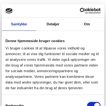
Fold søgefelt ud
Menu
Gå til forsiden
Flygtningenævnet
Baggrundsmateriale
Samtykke
Detaljer
Om
Report on International Freedom 2015, Syria
Denne hjemmeside bruger cookies
Report on International Freedom 2015, Syria
Vi bruger cookies til at tilpasse vores indhold og
Bilag 640
annoncer, til at vise dig funktioner til sociale medier og til
10.08.2016
US Department of State (USDoS)
Syrien (I)
at analysere vores trafik. Vi deler også oplysninger om
Indeholder oplysninger om trosretninger og
din brug af vores hjemmeside med vores partnere inden
religionsfrihed.
for sociale medier, annonceringspartnere og
Download
analysepartnere. Vores partnere kan kombinere disse
data med andre oplysninger, du har givet dem, eller som
de har indsamlet fra din brug af deres tjenester.
S
Nødvendig