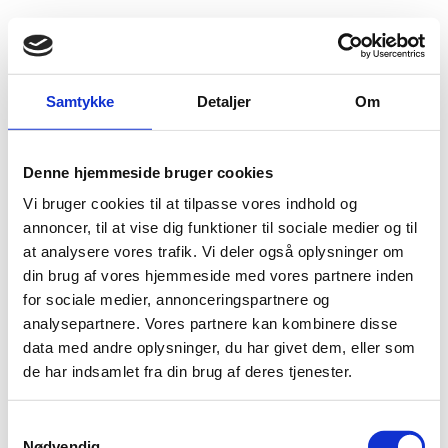
Fold søgefelt ud
Menu
Gå til forsiden
Flygtningenævnet
Baggrundsmateriale
Samtykke
Detaljer
Om
Freedom in the World 2016 – Somalia
Denne hjemmeside bruger cookies
Freedom in the World 2016 – Somalia
Vi bruger cookies til at tilpasse vores indhold og
Bilag 545
annoncer, til at vise dig funktioner til sociale medier og til
09.08.2016
Freedom House
Somalia (I)
at analysere vores trafik. Vi deler også oplysninger om
Omhandler begivenheder i 2015 og indeholder oplysninger
din brug af vores hjemmeside med vores partnere inden
om den politiske, sikkerhedsmæssige og menneskeretlige
for sociale medier, annonceringspartnere og
situation
analysepartnere. Vores partnere kan kombinere disse
Download
data med andre oplysninger, du har givet dem, eller som
de har indsamlet fra din brug af deres tjenester.
S
Nødvendig