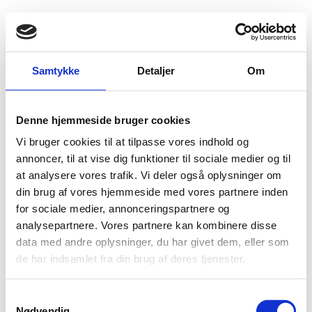
Fold søgefelt ud
Menu
Gå til forsiden
Flygtningenævnet
Baggrundsmateriale
Samtykke
Detaljer
Om
2015 Report on International Religious Freedom - Slovak Republic
Denne hjemmeside bruger cookies
2015 Report on International Religious Freedom -
Vi bruger cookies til at tilpasse vores indhold og
Slovak Republic
annoncer, til at vise dig funktioner til sociale medier og til
at analysere vores trafik. Vi deler også oplysninger om
Bilag 16
10.08.2016
US Department of State (USDoS)
Slovakiet (II)
din brug af vores hjemmeside med vores partnere inden
Download
for sociale medier, annonceringspartnere og
analysepartnere. Vores partnere kan kombinere disse
data med andre oplysninger, du har givet dem, eller som
de har indsamlet fra din brug af deres tjenester.
S
Nødvendig