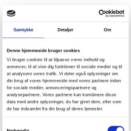
Fold søgefelt ud
Menu
Gå til forsiden
Flygtningenævnet
Baggrundsmateriale
Samtykke
Detaljer
Om
World Report 2016 Morocco and Western Sahara
Denne hjemmeside bruger cookies
World Report 2016 Morocco and Western Sahara
Vi bruger cookies til at tilpasse vores indhold og
Bilag 195
annoncer, til at vise dig funktioner til sociale medier og til
27.08.2016
Human Rights Watch (HRW)
Marokko-Vestsahara (I)
at analysere vores trafik. Vi deler også oplysninger om
din brug af vores hjemmeside med vores partnere inden
Download
for sociale medier, annonceringspartnere og
analysepartnere. Vores partnere kan kombinere disse
data med andre oplysninger, du har givet dem, eller som
de har indsamlet fra din brug af deres tjenester.
S
Adelgade 13
Nødvendig