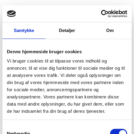
Fold søgefelt ud
Menu
Gå til forsiden
Flygtningenævnet
Baggrundsmateriale
Samtykke
Detaljer
Om
2015 Country Report on Human Rights Practices – Azerbaijan
Denne hjemmeside bruger cookies
2015 Country Report on Human Rights Practices –
Vi bruger cookies til at tilpasse vores indhold og
Azerbaijan
annoncer, til at vise dig funktioner til sociale medier og til
at analysere vores trafik. Vi deler også oplysninger om
Bilag 193
13.04.2016
US Department of State (USDoS)
Aserbajdsjan (II)
din brug af vores hjemmeside med vores partnere inden
for sociale medier, annonceringspartnere og
Omhandler begivenheder i 2015 og indeholder oplysninger
analysepartnere. Vores partnere kan kombinere disse
om den politiske, sikkerhedsmæssi-ge og menneskeretlige
data med andre oplysninger, du har givet dem, eller som
situation
de har indsamlet fra din brug af deres tjenester.
Download
S
Nødvendig