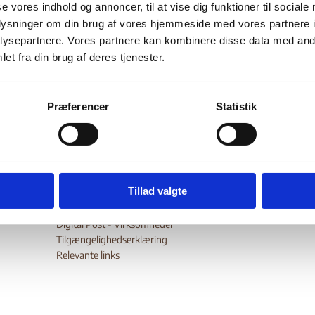
eedom – Uganda
se vores indhold og annoncer, til at vise dig funktioner til sociale
oplysninger om din brug af vores hjemmeside med vores partnere i
ysepartnere. Vores partnere kan kombinere disse data med andr
et fra din brug af deres tjenester.
Bilag 288
10.2015
US Department of State (USDoS)
Uganda (I)
er oplysninger om trosretninger og religionsfrihed
Præferencer
Statistik
wnload
Tillad valgte
Digital Post - Borger
Digital Post - Virksomheder
Tilgængelighedserklæring
Relevante links