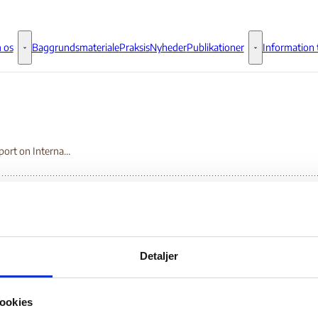
 os
Baggrundsmateriale
Praksis
Nyheder
Publikationer
Information t
Om os - Flere links
Publikationer - 
2014 Report on International Religious Freedom – Uganda
14 Report on
Detaljer
ernational Religious
ookies