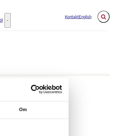
Kontakt
English
Fold søgefelt ud
il
Flere links
Information til - Flere links
Om