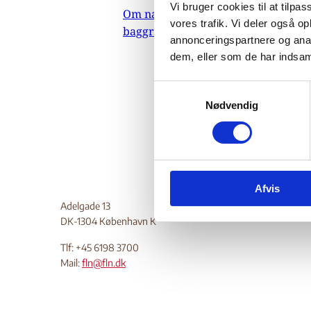
Fr
Vi bruger cookies til at tilpas
Om nævnets
vores trafik. Vi deler også 
baggrundsmateriale
annonceringspartnere og anal
dem, eller som de har indsaml
14.
Indehold
S
Nødvendig
a
Do
m
t
y
k
Afvis
k
e
Adelgade 13
DK-1304 København K
v
a
Tlf: +45 6198 3700
l
Mail:
fln@fln.dk
g