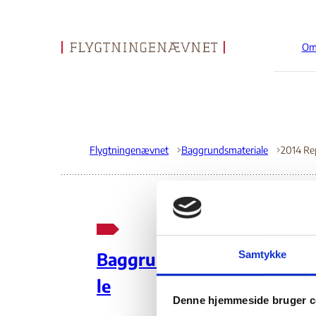
Om
Gå til forsiden
Flygtningenævnet
Baggrundsmateriale
20
Samtykke
Baggrundsmateria
Int
le
Denne hjemmeside bruger c