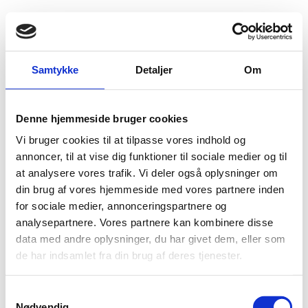
Fold søgefelt ud
Menu
Gå til forsiden
Flygtningenævnet
Baggrundsmateriale
Samtykke
Detaljer
Om
Freedom on the Net 2015
Denne hjemmeside bruger cookies
Freedom on the Net 2015
Vi bruger cookies til at tilpasse vores indhold og
Bilag 518
annoncer, til at vise dig funktioner til sociale medier og til
28.10.2015
Freedom House
Sri Lanka (I)
at analysere vores trafik. Vi deler også oplysninger om
Indeholder oplysninger om digitale medier og frihed på
din brug af vores hjemmeside med vores partnere inden
internettet.
for sociale medier, annonceringspartnere og
Download
analysepartnere. Vores partnere kan kombinere disse
data med andre oplysninger, du har givet dem, eller som
de har indsamlet fra din brug af deres tjenester.
S
Nødvendig