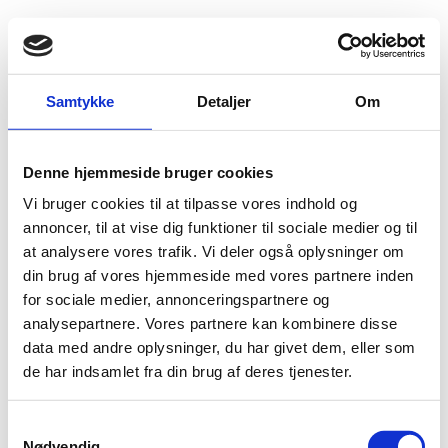
Fold søgefelt ud
Menu
Gå til forsiden
Flygtningenævnet
Baggrundsmateriale
Samtykke
Detaljer
Om
Rådets forordning (EU) nr. 2015/1861 af 18. oktober 2015 om ændring af forordning (EU) nr. 267/2012 om restriktive foranstaltninger over for Iran
Denne hjemmeside bruger cookies
Rådets forordning (EU) nr. 2015/1861 af 18. oktober
Vi bruger cookies til at tilpasse vores indhold og
2015 om ændring af forordning (EU) nr. 267/2012 om
annoncer, til at vise dig funktioner til sociale medier og til
restriktive foranstaltninger over for Iran
at analysere vores trafik. Vi deler også oplysninger om
din brug af vores hjemmeside med vores partnere inden
Bilag 783
17.10.2015
Rådet for Den Europæiske Union
Iran (I)
for sociale medier, annonceringspartnere og
Bilagstekst under udarbejdelse.
analysepartnere. Vores partnere kan kombinere disse
data med andre oplysninger, du har givet dem, eller som
Download
de har indsamlet fra din brug af deres tjenester.
S
Nødvendig