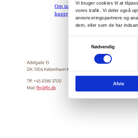
Vi bruger cookies til at tilpas
Om nævnets
asylansø
vores trafik. Vi deler også 
baggrundsmateriale
Do
annonceringspartnere og anal
dem, eller som de har indsaml
S
Nødvendig
a
m
t
Adelgade 13
y
DK-1304 København K
k
Tlf: +45 6198 3700
Afvis
k
Mail:
fln@fln.dk
e
v
a
l
g