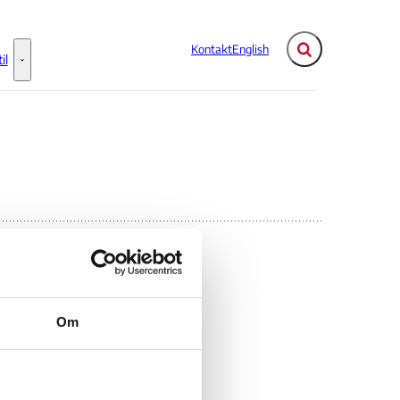
Kontakt
English
Fold søgefelt ud
il
Flere links
Information til - Flere links
Om