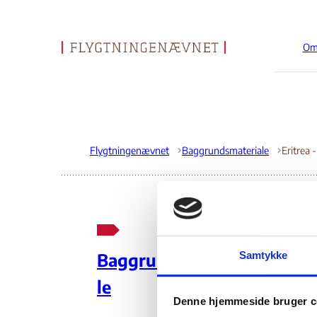
Om
Gå til forsiden
Flygtningenævnet
Baggrundsmateriale
Eritrea 
Eri
Samtykke
Baggrundsmateria
le
02.
Denne hjemmeside bruger c
Indehold