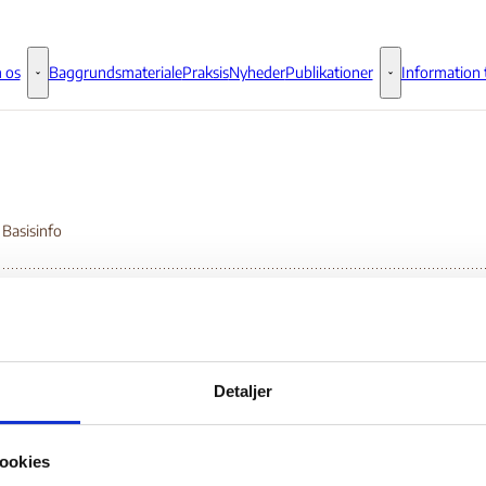
 os
Baggrundsmateriale
Praksis
Nyheder
Publikationer
Information t
Om os - Flere links
Publikationer - 
- Basisinfo
trea - Basisinfo
Detaljer
Bilag 236
10.2015
Landinfo
Eritrea (I)
ookies
er grundlæggende fakta om landet med henblik på interview af