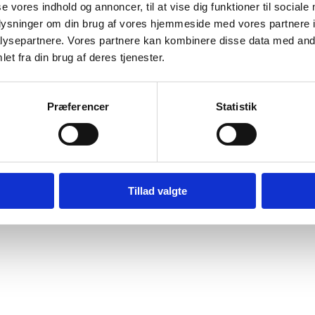
se vores indhold og annoncer, til at vise dig funktioner til sociale
gere.
oplysninger om din brug af vores hjemmeside med vores partnere i
wnload
ysepartnere. Vores partnere kan kombinere disse data med andr
et fra din brug af deres tjenester.
Præferencer
Statistik
Digital Post - Borger
Digital Post - Virksomheder
Tilgængelighedserklæring
Relevante links
Tillad valgte