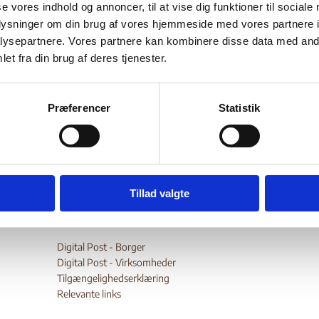
67/1989 Committee
se vores indhold og annoncer, til at vise dig funktioner til sociale
oplysninger om din brug af vores hjemmeside med vores partnere i
ysepartnere. Vores partnere kan kombinere disse data med andr
et fra din brug af deres tjenester.
Bilag 157
10.2015
FN’s Sikkerhedsråds 1267 Komité
Diverse emner (I)
er en liste over personer og grupper med tilknytning til ISIL (Da
 udarbejdet af en komité under Sikkerhedsrådet etableret i henho
Præferencer
Statistik
ution 1267 fra 1999
wnload
Tillad valgte
Digital Post - Borger
Digital Post - Virksomheder
Tilgængelighedserklæring
Relevante links