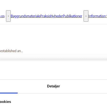
 os
Baggrundsmateriale
Praksis
Nyheder
Publikationer
Information t
Om os - Flere links
Publikationer - 
The List established and maintained by the 1267/1989 Committee
e List established and
Detaljer
intained by the
ookies