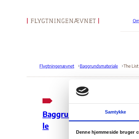
Om
Gå til forsiden
Flygtningenævnet
Baggrundsmateriale
Th
Samtykke
Baggrundsmateria
ma
le
Denne hjemmeside bruger c