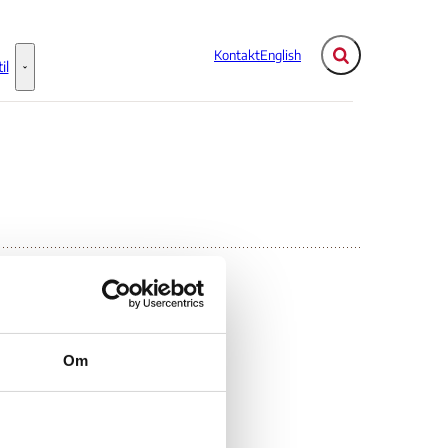
Kontakt
English
Fold søgefelt ud
il
Flere links
Information til - Flere links
Om