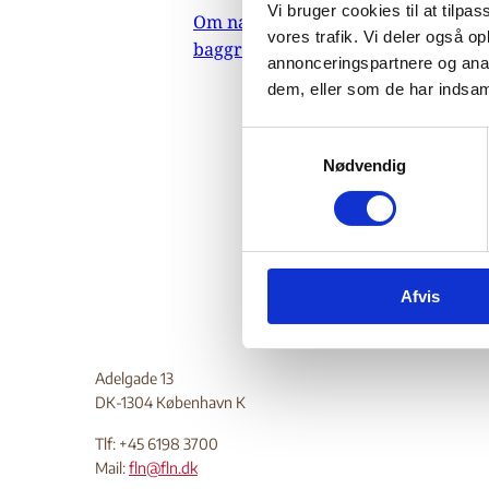
12
Vi bruger cookies til at tilpas
Om nævnets
vores trafik. Vi deler også 
baggrundsmateriale
annonceringspartnere og anal
dem, eller som de har indsaml
14.
Indehold
S
Al Qaida
Nødvendig
a
FN resol
m
t
Do
y
k
Afvis
k
e
v
a
Adelgade 13
l
DK-1304 København K
g
Tlf: +45 6198 3700
Mail:
fln@fln.dk