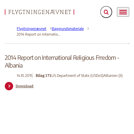
Fold søgefelt ud
Menu
Gå til forsiden
Flygtningenævnet
Baggrundsmateriale
2014 Report on International Religious Frredom - Albania
2014 Report on International Religious Frredom -
Albania
Bilag 171
14.10.2015
US Department of State (USDoS)
Albanien (II)
Download